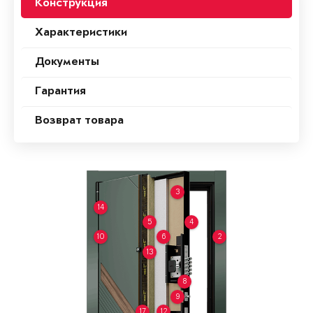
Конструкция
Характеристики
Документы
Гарантия
Возврат товара
3
14
5
4
10
6
2
13
8
9
17
12