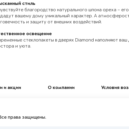
ысканный стиль
увствуйте благородство натурального шпона ореха – его
дадут вашему дому уникальный характер. А атмосферос
говечность и защиту от внешних воздействий.
тественное освещение
ременные стеклопакеты в дверях Diamond наполняют ваш
стора и уюта.
и и акции
О компании
Условия во
Все права защищены.