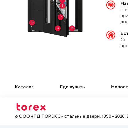
Из
9
Поч
при
17
дол
15
14
16
Ес
Сов
про
Каталог
Где купить
Новост
© ООО «ТД ТОРЭКС» стальные двери, 1990—2026. 