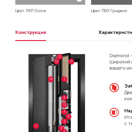
Цвет: ЛКП Stone
Цвет: ПВХ Гриджио
Конструкция
Характеристи
Diamond –
12
10
11
Широкий 
вашего и
18
2
За
Две
6
кон
13
На
4
5
Ита
3
с т
1
8
7