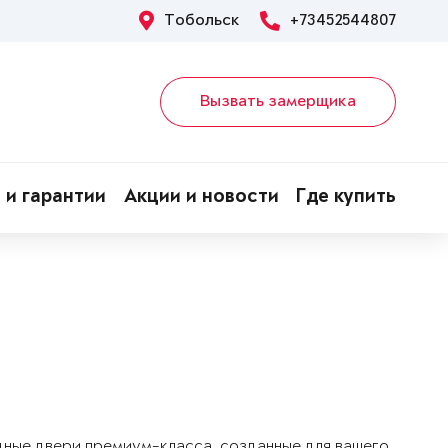
Тобольск
+73452544807
Вызвать замерщика
 и гарантии
Акции и новости
Где купить
дные двери премиум-класса, созданные для вашего