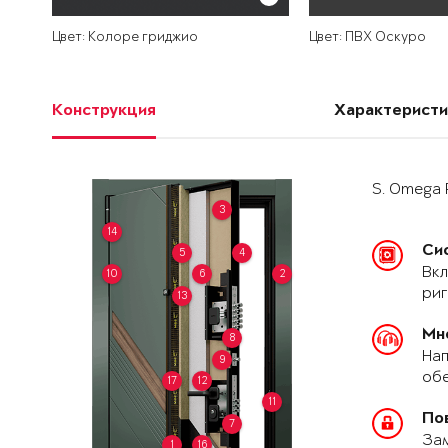
Цвет: Колоре гриджио
Цвет: ПВХ Оскуро
Конструкция
Характеристи
S. Omega 
3
14
Си
5
4
Вкл
10
6
2
риг
13
Мн
8
Нап
9
обе
17
12
11
По
7
За
1
16