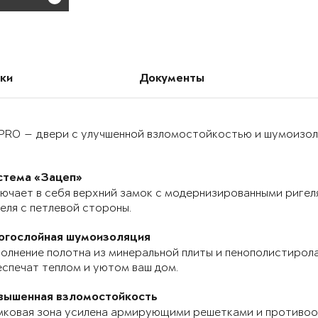
ки
Документы
PRO — двери с улучшенной взломостойкостью и шумоизоля
стема «Зацеп»
ючает в себя верхний замок с модернизированными ригел
еля с петлевой стороны.
огослойная шумоизоляция
олнение полотна из минеральной плиты и пенополистирола
спечат теплом и уютом ваш дом.
вышенная взломостойкость
мковая зона усилена армирующими решетками и противоо