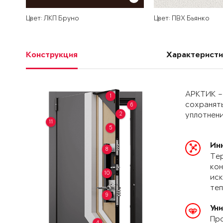
Цвет: ЛКП Бруно
Цвет: ПВХ Бьянко
Конструкция
Характеристи
АРКТИК –
1
сохранять
6
2
уплотнени
11
5
Ин
8
Тер
кон
10
иск
теп
9
Ун
Про
4