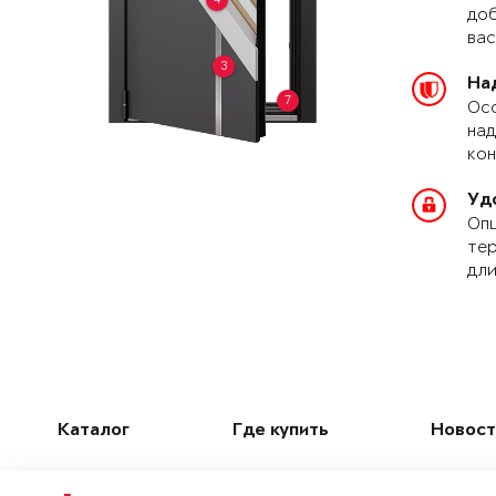
доб
вас
3
На
7
Осо
над
кон
Уд
Опц
тер
дли
Каталог
Где купить
Новост