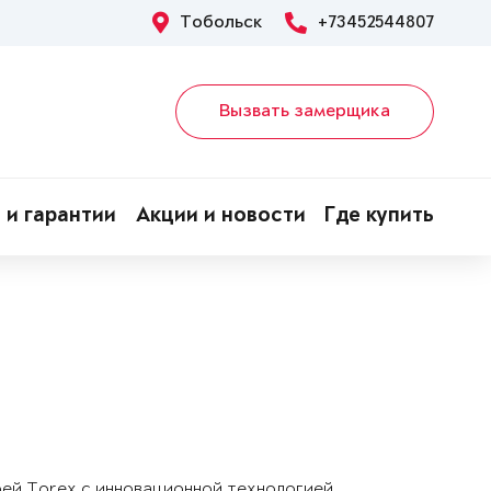
Тобольск
+73452544807
Вызвать замерщика
 и гарантии
Акции и новости
Где купить
рей Torex с инновационной технологией