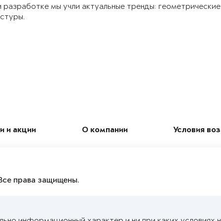
 разработке мы учли актуальные тренды: геометрические
стуры.
и и акции
О компании
Условия во
Все права защищены.
льно информационный характер и ни при каких условиях 