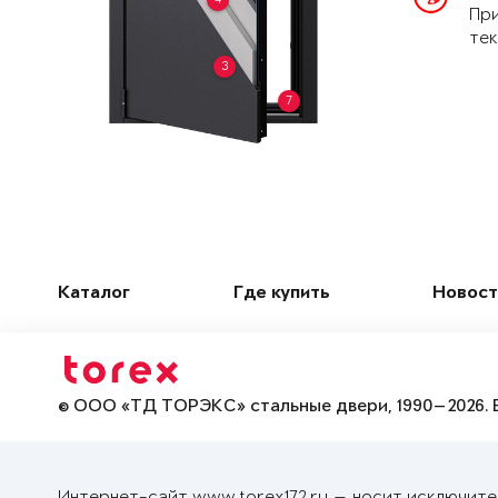
При
тек
3
7
Каталог
Где купить
Новост
© ООО «ТД ТОРЭКС» стальные двери, 1990—2026. 
Интернет-сайт www.torex172.ru — носит исключите