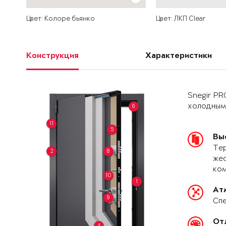
Цвет: Колоре бьянко
Цвет: ЛКП Clear
Конструкция
Характеристики
Snegir PR
холодным
6
11
5
Вы
Тер
2
8
жес
ко
10
1
Ат
9
Спе
От
4