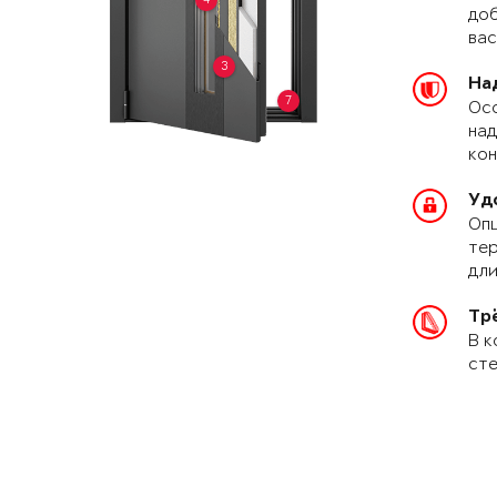
доб
вас
3
На
7
Осо
над
кон
Уд
Опц
тер
дли
Тр
В к
сте