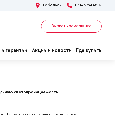
Тобольск
+73452544807
Вызвать замерщика
 и гарантии
Акции и новости
Где купить
альную светопроницаемость
рей Torex с инновационной технологией